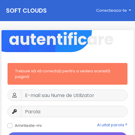
SOFT CLOUDS
Conecteaza-te
autentificare
Trebuie să vă conectați pentru a vedea această
pagină
Ai uitat parola ?
Aminteste-mi