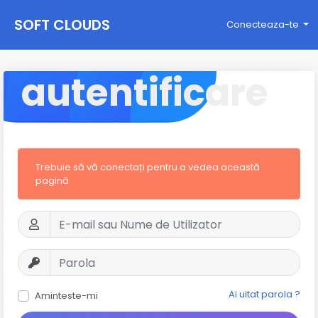
SOFT CLOUDS
Conecteaza-te
autentificare
Trebuie să vă conectați pentru a vedea această
pagină
Ai uitat parola ?
Aminteste-mi