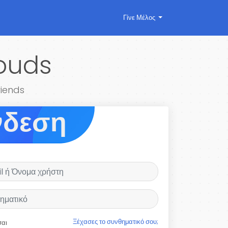
Γίνε Μέλος
louds
riends
νδεση
Ξέχασες το συνθηματικό σου;
σαι