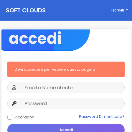
SOFT CLOUDS
Iscriviti
accedi
Devi accedere per vedere questa pagina
Password Dimenticata?
Ricordami
Accedi