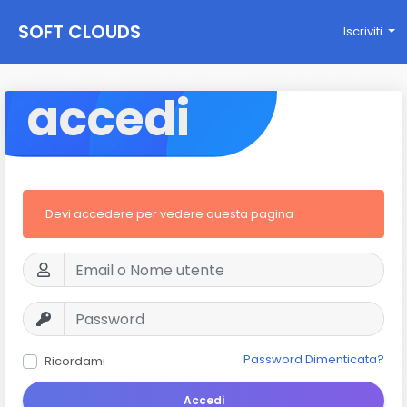
SOFT CLOUDS
Iscriviti
accedi
Devi accedere per vedere questa pagina
Password Dimenticata?
Ricordami
Accedi