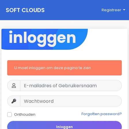
SOFT CLOUDS
Registreer
inloggen
U moet inloggen om deze pagina te zien
Forgotten password?
Onthouden
Inloggen